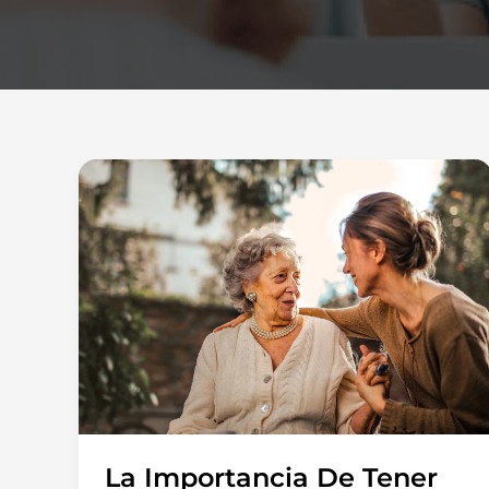
La
Importancia
de
Tener
un
Buen
Cuidador
La Importancia De Tener