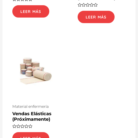
Valorado
con
Valorado
LEER MÁS
0
con
de
LEER MÁS
0
5
de
5
Material enfermería
Vendas Elásticas
(Próximamente)
Valorado
con