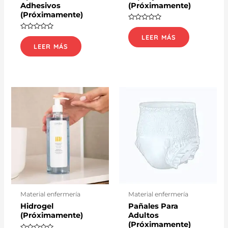
Adhesivos
(Próximamente)
(Próximamente)
Valorado
con
Valorado
LEER MÁS
0
con
de
LEER MÁS
0
5
de
5
Material enfermería
Material enfermería
Hidrogel
Pañales Para
(Próximamente)
Adultos
(Próximamente)