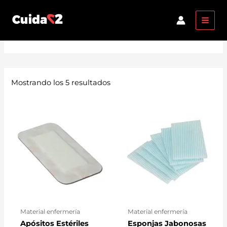
Ir
MAI
al
MEN
Tienda
contenido
Mostrando los 5 resultados
Material enfermería
Material enfermería
Apósitos Estériles
Esponjas Jabonosas