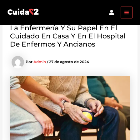
Ir
Navegación
MAI
al
de
MEN
contenido
entradas
La Enfermería Y Su Papel En El
Cuidado En Casa Y En El Hospital
De Enfermos Y Ancianos
Por
Admin
/
27 de agosto de 2024